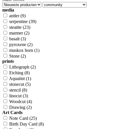
media
antler
(9)
serpentine
(39)
steatite
(23)
marmer
(2)
basalt
(3)
pyroxene
(2)
muskox horn
(1)
Stone
(2)
prints
Lithograph
(2)
Etching
(8)
Aquatint
(1)
stonecut
(5)
stencil
(8)
linocut
(3)
Woodcut
(4)
Drawing
(2)
Art Cards
Note Card
(25)
Birth Day Card
(8)