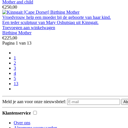
Mother and child
€250,00
Vroedvrouw help een moeder bij de geboorte van haar kind.
Een teder sculptuur van Mary Oshutsiaq uit Kinngait.
Toevoegen aan winkelwagen
Birthing Mother
€225,00
Pagina 1 van 13
1
2
3
4
5
13
Meld je aan voor onze nieuwsbrief:
Ab
Klantenservice
Over ons
Algemene voorwaarden