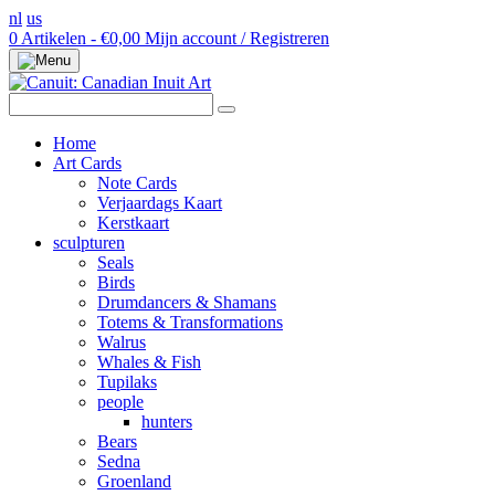
nl
us
0 Artikelen - €0,00
Mijn account / Registreren
Home
Art Cards
Note Cards
Verjaardags Kaart
Kerstkaart
sculpturen
Seals
Birds
Drumdancers & Shamans
Totems & Transformations
Walrus
Whales & Fish
Tupilaks
people
hunters
Bears
Sedna
Groenland