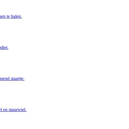
en te halen.
dier.
end staartje.
l en stuurwiel.