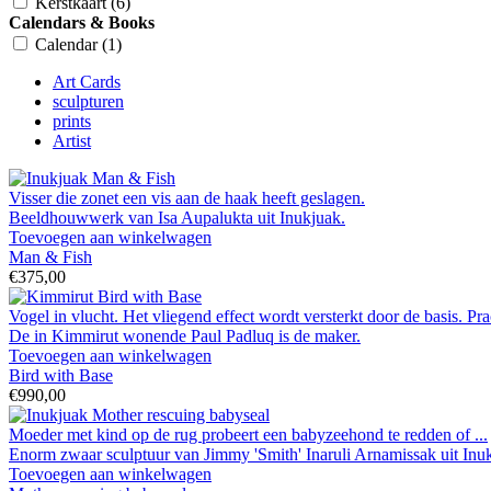
Kerstkaart
(6)
Calendars & Books
Calendar
(1)
Art Cards
sculpturen
prints
Artist
Visser die zonet een vis aan de haak heeft geslagen.
Beeldhouwwerk van Isa Aupalukta uit Inukjuak.
Toevoegen aan winkelwagen
Man & Fish
€375,00
Vogel in vlucht. Het vliegend effect wordt versterkt door de basis. Pra
De in Kimmirut wonende Paul Padluq is de maker.
Toevoegen aan winkelwagen
Bird with Base
€990,00
Moeder met kind op de rug probeert een babyzeehond te redden of ...
Enorm zwaar sculptuur van Jimmy 'Smith' Inaruli Arnamissak uit Inu
Toevoegen aan winkelwagen