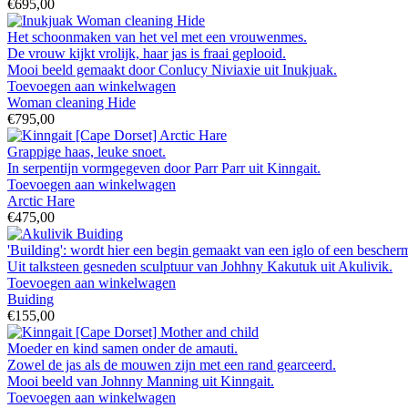
€695,00
Het schoonmaken van het vel met een vrouwenmes.
De vrouw kijkt vrolijk, haar jas is fraai geplooid.
Mooi beeld gemaakt door Conlucy Niviaxie uit Inukjuak.
Toevoegen aan winkelwagen
Woman cleaning Hide
€795,00
Grappige haas, leuke snoet.
In serpentijn vormgegeven door Parr Parr uit Kinngait.
Toevoegen aan winkelwagen
Arctic Hare
€475,00
'Building': wordt hier een begin gemaakt van een iglo of een besche
Uit talksteen gesneden sculptuur van Johhny Kakutuk uit Akulivik.
Toevoegen aan winkelwagen
Buiding
€155,00
Moeder en kind samen onder de amauti.
Zowel de jas als de mouwen zijn met een rand gearceerd.
Mooi beeld van Johnny Manning uit Kinngait.
Toevoegen aan winkelwagen