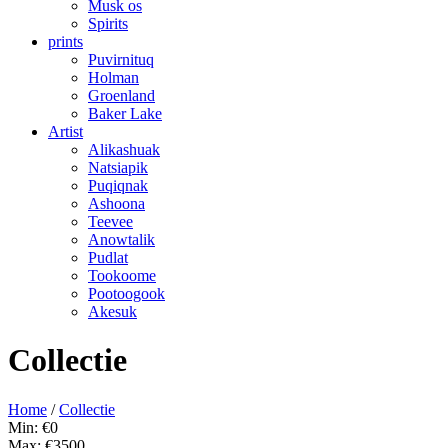
Musk os
Spirits
prints
Puvirnituq
Holman
Groenland
Baker Lake
Artist
Alikashuak
Natsiapik
Puqiqnak
Ashoona
Teevee
Anowtalik
Pudlat
Tookoome
Pootoogook
Akesuk
Collectie
Home
/
Collectie
Min: €
0
Max: €
3500