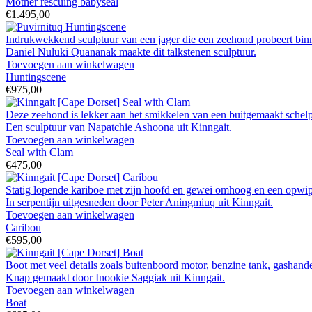
Mother rescuing babyseal
€1.495,00
Indrukwekkend sculptuur van een jager die een zeehond probeert binn
Daniel Nuluki Quananak maakte dit talkstenen sculptuur.
Toevoegen aan winkelwagen
Huntingscene
€975,00
Deze zeehond is lekker aan het smikkelen van een buitgemaakt schelp
Een sculptuur van Napatchie Ashoona uit Kinngait.
Toevoegen aan winkelwagen
Seal with Clam
€475,00
Statig lopende kariboe met zijn hoofd en gewei omhoog en een opwipp
In serpentijn uitgesneden door Peter Aningmiuq uit Kinngait.
Toevoegen aan winkelwagen
Caribou
€595,00
Boot met veel details zoals buitenboord motor, benzine tank, gashande
Knap gemaakt door Inookie Saggiak uit Kinngait.
Toevoegen aan winkelwagen
Boat