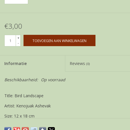
€3,00
+
TOEVOEGEN AAN WINKELWAGEN
-
Informatie
Reviews
(0)
Beschikbaarheid:
Op voorraad
Title: Bird Landscape
Artist: Kenojuak Ashevak
Size: 12 x 18 cm
Weight: 21 gram