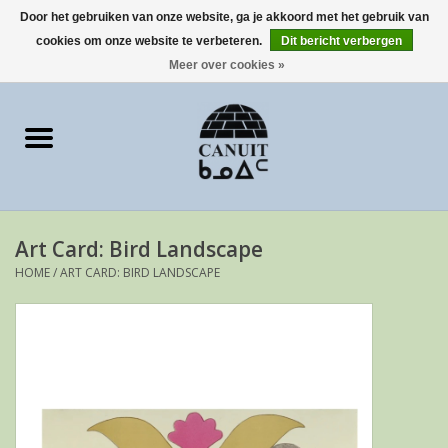
Door het gebruiken van onze website, ga je akkoord met het gebruik van
cookies om onze website te verbeteren.
Dit bericht verbergen
0 Artikelen - €0,00
Meer over cookies »
Home
Art Cards
sculpturen
Art Card: Bird Landscape
prints
HOME
/
ART CARD: BIRD LANDSCAPE
Artist