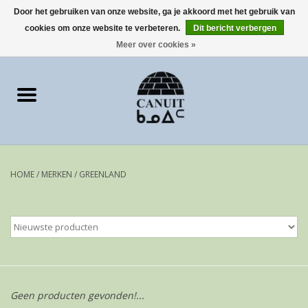
Door het gebruiken van onze website, ga je akkoord met het gebruik van
cookies om onze website te verbeteren.
Dit bericht verbergen
0 Artikelen - €0,00
Meer over cookies »
Home
Art Cards
sculpturen
HOME
/
MERKEN
/
GREENLAND
prints
Artist
Geen producten gevonden!...