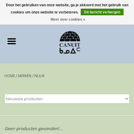
Door het gebruiken van onze website, ga je akkoord met het gebruik van
cookies om onze website te verbeteren.
Dit bericht verbergen
0 Artikelen - €0,00
Meer over cookies »
Home
Art Cards
sculpturen
HOME
/
MERKEN
/
NUUK
prints
Artist
Geen producten gevonden!...