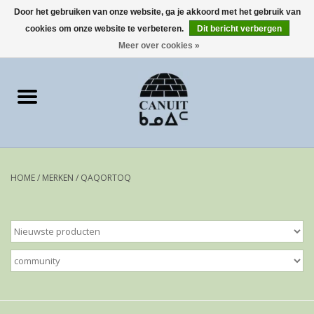
Door het gebruiken van onze website, ga je akkoord met het gebruik van
cookies om onze website te verbeteren.
Dit bericht verbergen
0 Artikelen - €0,00
Meer over cookies »
Home
Art Cards
sculpturen
HOME
/
MERKEN
/
QAQORTOQ
prints
Artist