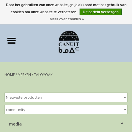
Door het gebruiken van onze website, ga je akkoord met het gebruik van
cookies om onze website te verbeteren.
Dit bericht verbergen
0 Artikelen - €0,00
Meer over cookies »
Home
Art Cards
sculpturen
HOME
/
MERKEN
/
TALOYOAK
prints
Artist
media