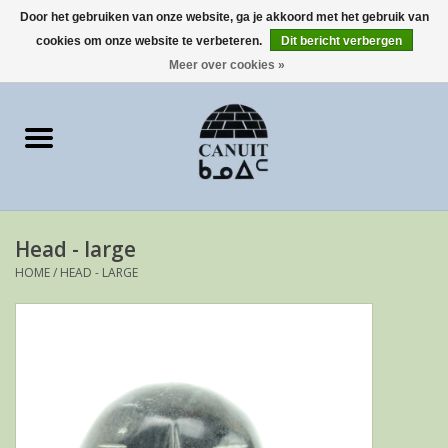
Door het gebruiken van onze website, ga je akkoord met het gebruik van
cookies om onze website te verbeteren.
Dit bericht verbergen
0 Artikelen - €0,00
Meer over cookies »
Home
Art Cards
sculpturen
Head - large
prints
HOME
/
HEAD - LARGE
Artist