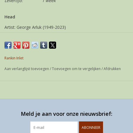
Levertijd:
1 week
Head
Artist: George Arluk (1949-2023)
Community: Rankin Inlet
Year: 2003
Media: Serpentine
Rankin Inlet
Signed: Roman & syllabics
Aan verlanglijst toevoegen
/
Toevoegen om te vergelijken
/
Afdrukken
Size: 8 x 8,5 x 11 cm
Meld je aan voor onze nieuwsbrief:
ABONNEER