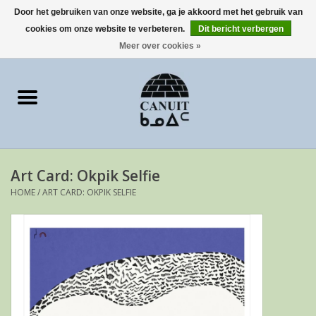
Door het gebruiken van onze website, ga je akkoord met het gebruik van
cookies om onze website te verbeteren.
Dit bericht verbergen
0 Artikelen - €0,00
Meer over cookies »
Home
Art Cards
sculpturen
Art Card: Okpik Selfie
prints
HOME
/
ART CARD: OKPIK SELFIE
Artist