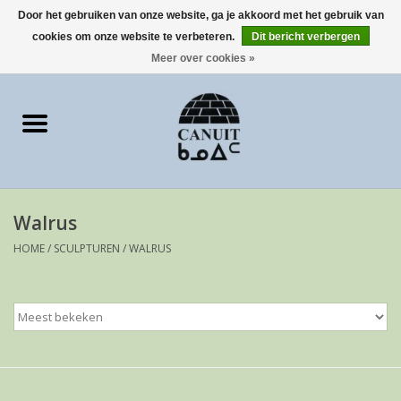
Door het gebruiken van onze website, ga je akkoord met het gebruik van
cookies om onze website te verbeteren.
Dit bericht verbergen
0 Artikelen - €0,00
Meer over cookies »
Home
Art Cards
sculpturen
Walrus
prints
HOME
/
SCULPTUREN
/
WALRUS
Artist