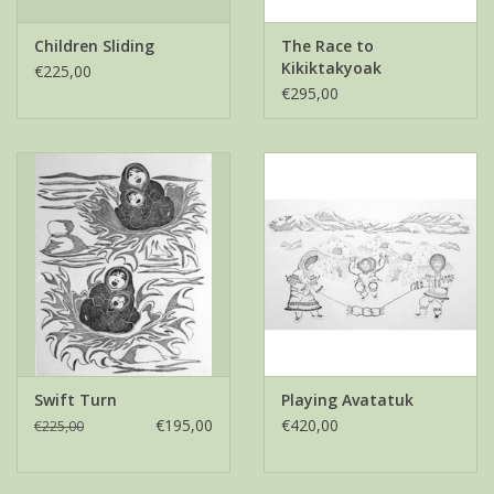
Children Sliding
The Race to
Kikiktakyoak
€225,00
€295,00
Swift Turn
Playing Avatatuk
€195,00
€420,00
€225,00