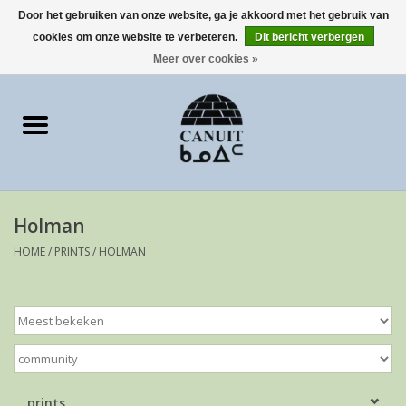
Door het gebruiken van onze website, ga je akkoord met het gebruik van
cookies om onze website te verbeteren.
Dit bericht verbergen
0 Artikelen - €0,00
Meer over cookies »
Home
Art Cards
sculpturen
Holman
prints
HOME
/
PRINTS
/
HOLMAN
Artist
prints